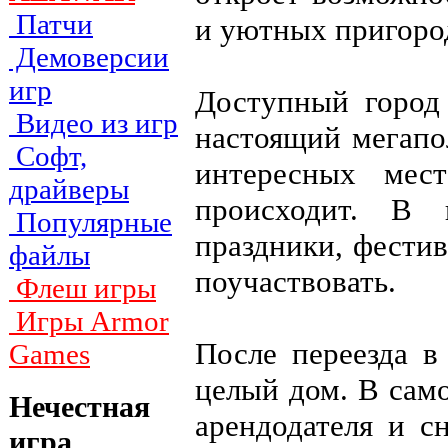
Патчи
и уютных пригоро
Демоверсии
игр
Доступный город
Видео из игр
настоящий мегапо
Софт,
интересных мес
драйверы
происходит. В 
Популярные
праздники, фести
файлы
поучаствовать.
Флеш игры
Игры Armor
После переезда в
Games
целый дом. В само
Нечестная
арендодателя и с
игра