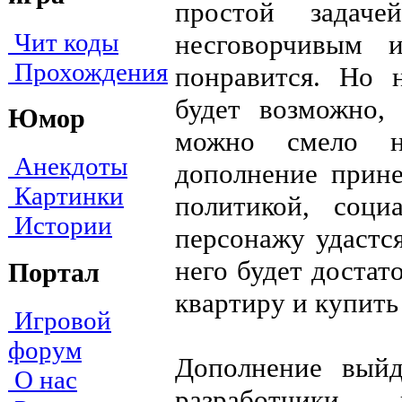
простой задаче
Чит коды
несговорчивым 
Прохождения
понравится. Но 
будет возможно,
Юмор
можно смело на
Анекдоты
дополнение прине
Картинки
политикой, соц
Истории
персонажу удастся
него будет доста
Портал
квартиру и купить
Игровой
форум
Дополнение выйд
О нас
разработчики 