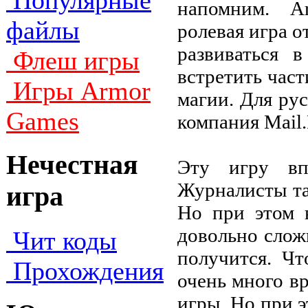
Популярные
напомним. Ar
файлы
ролевая игра 
развиваться 
Флеш игры
встретить част
Игры Armor
магии. Для ру
Games
компания Mail.
Нечестная
Эту игру вп
Журналисты та
игра
Но при этом в
довольно слож
Чит коды
получится. Чт
Прохождения
очень много в
игры. Но при 