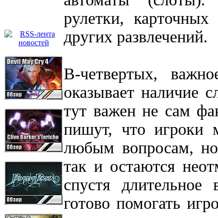
рулетки, карточных 
других развлечений.
В-четвертых, важн
оказывает наличие 
тут важен не сам фа
пишут, что игроки 
любым вопросам, но
так и остаются нео
спустя длительное 
готово помогать игро