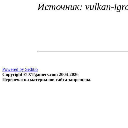
Источник: vulkan-igro
Powered by Seditio
Copyright © XTgamers.com 2004-2026
Перепечатка материалов сайта запрещена.