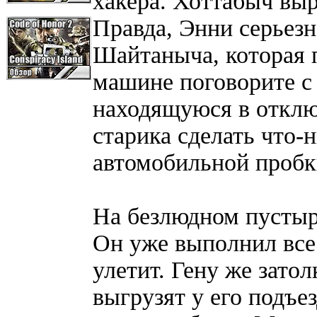
хакера. Хоттабыч выр
Правда, Энни серьезн
Шайтаныча, которая 
машине поговорите с
находящуюся в отклю
старика сделать что-
автомобильной пробк
На безлюдном пустыр
Он уже выполнил все
улетит. Гену же зат
выгрузят у его подъе