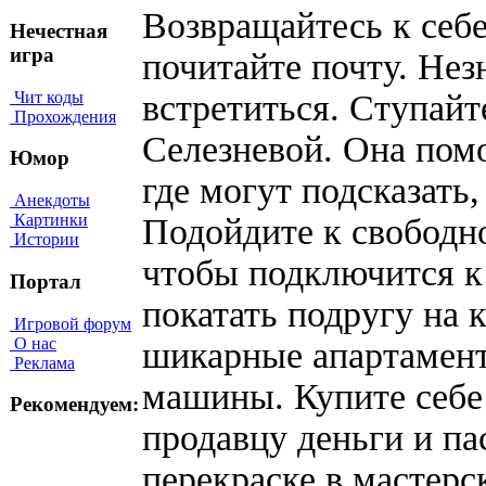
Возвращайтесь к себ
Нечестная
игра
почитайте почту. Нез
Чит коды
встретиться. Ступайт
Прохождения
Селезневой. Она помо
Юмор
где могут подсказать
Анекдоты
Картинки
Подойдите к свободн
Истории
чтобы подключится к 
Портал
покатать подругу на 
Игровой форум
О нас
шикарные апартамент
Реклама
машины. Купите себе 
Рекомендуем:
продавцу деньги и па
перекраске в мастерс