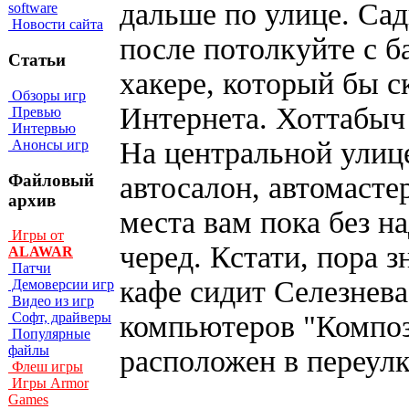
дальше по улице. Са
software
Новости сайта
после потолкуйте с б
Статьи
хакере, который бы с
Обзоры игр
Интернета. Хоттабыч 
Превью
Интервью
На центральной улице
Анонсы игр
Файловый
автосалон, автомасте
архив
места вам пока без н
Игры от
черед. Кстати, пора з
ALAWAR
Патчи
кафе сидит Селезнева
Демоверсии игр
Видео из игр
компьютеров "Композ
Софт, драйверы
Популярные
файлы
расположен в переулк
Флеш игры
Игры Armor
Games