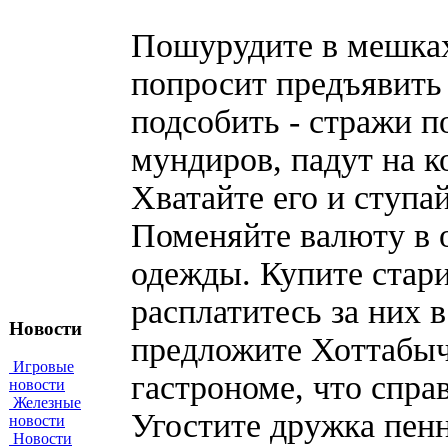
Пошурудите в мешках
попросит предъявить
подсобить - стражи п
мундиров, падут на к
Хватайте его и ступа
Поменяйте валюту в 
одежды. Купите стар
расплатитесь за них 
Новости
предложите Хоттабыч
Игровые
гастрономе, что спра
новости
Железные
Угостите дружка пенн
новости
Новости