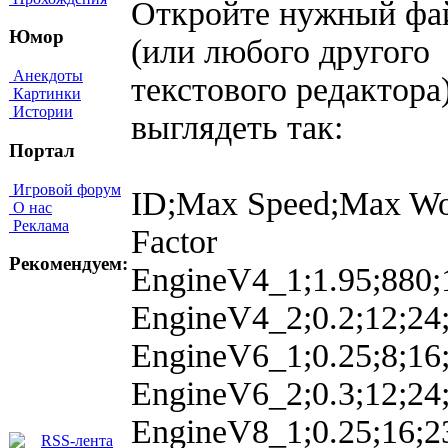
Откройте нужный фа
Юмор
(или любого другого
Анекдоты
текстового редактора)
Картинки
Истории
выглядеть так:
Портал
Игровой форум
ID;Max Speed;Max Wor
О нас
Реклама
Factor
Рекомендуем:
EngineV4_1;1.95;880;
EngineV4_2;0.2;12;24
EngineV6_1;0.25;8;16;
EngineV6_2;0.3;12;24
EngineV8_1;0.25;16;2