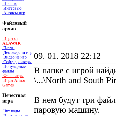
Превью
Интервью
Анонсы игр
Файловый
архив
Игры от
ALAWAR
Патчи
Демоверсии игр
09. 01. 2018 22:12
Видео из игр
Софт, драйверы
Популярные
В папке с игрой найди
файлы
Флеш игры
\...\North and South Pi
Игры Armor
Games
Нечестная
В нем будут три файл
игра
паровую машину.
Чит коды
Прохождения