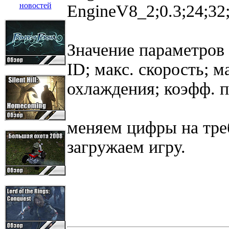
EngineV8_2;0.3;24;32
Значение параметров 
ID; макс. скорость; м
охлаждения; коэфф. п
меняем цифры на тре
загружаем игру.