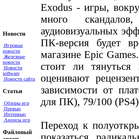
Exodus - игры, вокр
много скандалов
аудиовизуальных эффе
Новости
ПК-версия будет в
Игровые
новости
магазине Epic Games
Железные
новости
стоит ли тянуться 
Новости
software
оценивают рецензент
Новости сайта
зависимости от плат
Статьи
для ПК), 79/100 (PS4)
Обзоры игр
Превью
Интервью
Анонсы игр
Переход к полуоткр
Файловый
показаться радикал
архив