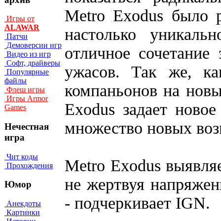
Metro Exodus было р
Игры от
ALAWAR
настолько уникальн
Патчи
Демоверсии игр
отличное сочетание
Видео из игр
Софт, драйверы
ужасов. Так же, к
Популярные
файлы
компаньонов на новы
Флеш игры
Игры Armor
Exodus задает новое
Games
множество новых воз
Нечестная
игра
Чит коды
Metro Exodus выявля
Прохождения
не жертвуя напряжен
Юмор
- подчеркивает IGN.
Анекдоты
Картинки