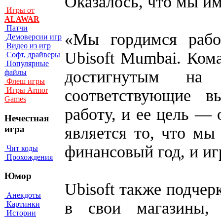
Оказалось, что мы им
Игры от
ALAWAR
Патчи
«Мы гордимся работ
Демоверсии игр
Видео из игр
Ubisoft Mumbai. Кома
Софт, драйверы
Популярные
достигнутым на
файлы
Флеш игры
Игры Armor
соответствующие в
Games
работу, и ее цель — 
Нечестная
является то, что мы
игра
финансовый год, и иг
Чит коды
Прохождения
Юмор
Ubisoft также подчер
Анекдоты
в свои магазины,
Картинки
Истории