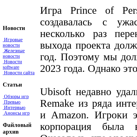
Игра Prince of Pe
создавалась с уж
Новости
несколько раз пере
Игровые
выхода проекта дол
новости
Железные
год. Поэтому мы до
новости
Новости
2023 года. Однако это
software
Новости сайта
Статьи
Ubisoft недавно удал
Обзоры игр
Remake из ряда инте
Превью
Интервью
и Amazon. Игроки эт
Анонсы игр
корпорация была 
Файловый
архив