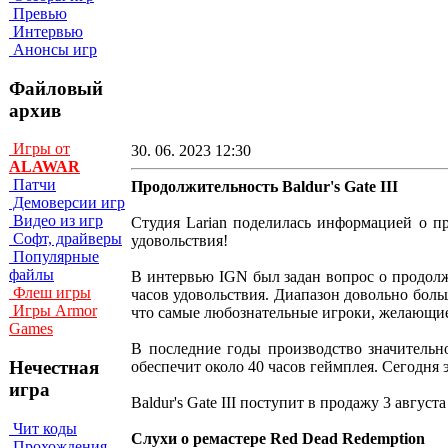
Превью
Интервью
Анонсы игр
Файловый
архив
Игры от
30. 06. 2023 12:30
ALAWAR
Патчи
Продолжительность Baldur's Gate III
Демоверсии игр
Видео из игр
Студия Larian поделилась информацией о про
Софт, драйверы
удовольствия!
Популярные
файлы
В интервью IGN был задан вопрос о продолж
Флеш игры
часов удовольствия. Диапазон довольно больш
Игры Armor
что самые любознательные игроки, желающие у
Games
В последние годы производство значительно
Нечестная
обеспечит около 40 часов геймплея. Сегодня э
игра
Baldur's Gate III поступит в продажу 3 август
Чит коды
Слухи о ремастере Red Dead Redemption
Прохождения