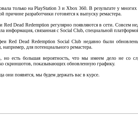
ала только на PlayStation 3 и Xbox 360. В результате у многи
той причине разработчики готовятся к выпуску ремастера.
 Red Dead Redemption регулярно появляются в сети. Совсем не
пила информация, связанная с Social Club, специальной платформ
офеи Red Dead Redemption Social Club недавно были обновлен
я, например, для потенциального ремастера.
, но есть большая вероятность, что мы имеем дело не со сл
лько скриншотов, показывающих обновленную графику.
 они появятся, мы будем держать вас в курсе.