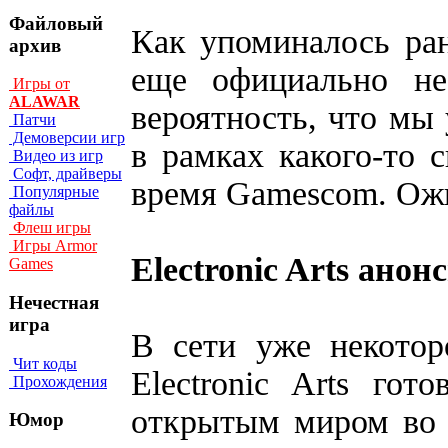
Файловый
Как упоминалось ране
архив
еще официально не
Игры от
ALAWAR
вероятность, что мы 
Патчи
Демоверсии игр
в рамках какого-то 
Видео из игр
Софт, драйверы
время Gamescom. Ожи
Популярные
файлы
Флеш игры
Игры Armor
Electronic Arts анон
Games
Нечестная
игра
В сети уже некотор
Чит коды
Electronic Arts гот
Прохождения
открытым миром во 
Юмор