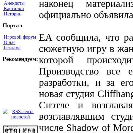
наконец материализ
Анекдоты
Картинки
официально объявила
Истории
Портал
EA сообщила, что ра
Игровой форум
О нас
сюжетную игру в жанр
Реклама
которой происхо
Рекомендуем:
Производство все 
разработки, и за ег
новая студия Cliffha
Сиэтле и возглавл
возглавлявшим студ
числе Shadow of Mord