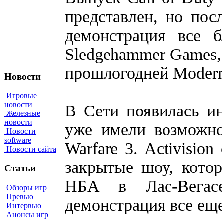
представлен, но пос
демонстрация все б
Sledgehammer Games,
прошлогодней Modern 
Новости
Игровые
новости
В Сети появилась и
Железные
новости
уже имели возможно
Новости
software
Warfare 3. Activisio
Новости сайта
закрытые шоу, кото
Статьи
НБА в Лас-Вегас
Обзоры игр
Превью
демонстрация все еще
Интервью
Анонсы игр