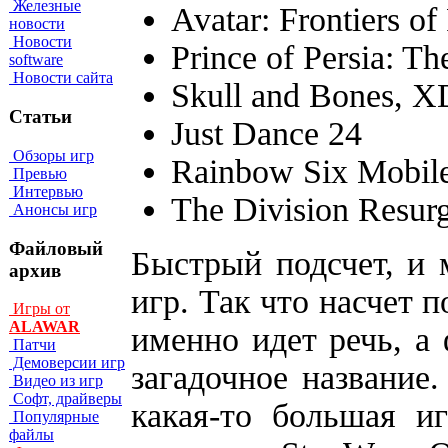
Железные
Avatar: Frontiers of
новости
Новости
Prince of Persia: T
software
Новости сайта
Skull and Bones, X
Статьи
Just Dance 24
Обзоры игр
Rainbow Six Mobil
Превью
Интервью
The Division Resur
Анонсы игр
Файловый
Быстрый подсчет, и 
архив
игр. Так что насчет 
Игры от
ALAWAR
именно идет речь, а
Патчи
Демоверсии игр
загадочное название
Видео из игр
Софт, драйверы
какая-то большая иг
Популярные
файлы