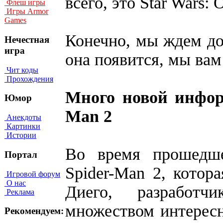
всего, это Star Wars: 
Флеш игры
Игры Armor
Games
Конечно, мы ждем до
Нечестная
игра
она появится, мы вам
Чит коды
Прохождения
Много новой информ
Юмор
Man 2
Анекдоты
Картинки
Истории
Во время прошедше
Портал
Spider-Man 2, котор
Игровой форум
О нас
Диего, разработч
Реклама
множеством интерес
Рекомендуем: