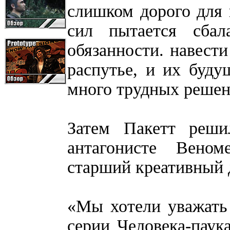
слишком дорого для н
сил пытается сбал
обязанности. навести
распутье, и их буду
много трудных решен
Затем Пакетт реши
антагонисте Вено
старший креативный 
«Мы хотели уважать
серии Человека-паук