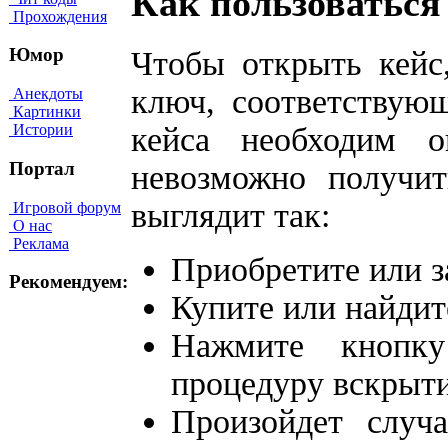
Как пользоваться
Прохождения
Юмор
Чтобы открыть кейс
ключ, соответствую
Анекдоты
Картинки
кейса необходим 
Истории
Портал
невозможно получит
выглядит так:
Игровой форум
О нас
Реклама
Приобретите или з
Рекомендуем:
Купите или найдит
Нажмите кнопку
процедуру вскрыти
Произойдет случ