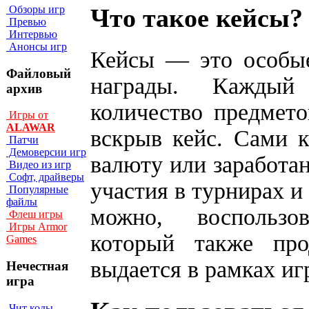
Обзоры игр
Что такое кейсы?
Превью
Интервью
Анонсы игр
Кейсы — это особые
Файловый
награды. Каждый
архив
количество предмето
Игры от
ALAWAR
вскрыв кейс. Сами 
Патчи
Демоверсии игр
валюту или заработан
Видео из игр
Софт, драйверы
участия в турнирах и
Популярные
файлы
можно, воспользо
Флеш игры
Игры Armor
который также про
Games
выдается в рамках и
Нечестная
игра
Чит коды