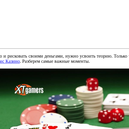
о и рисковать своими деньгами, нужно усвоить теорию. Только 
ис Казино
. Разберем самые важные моменты.