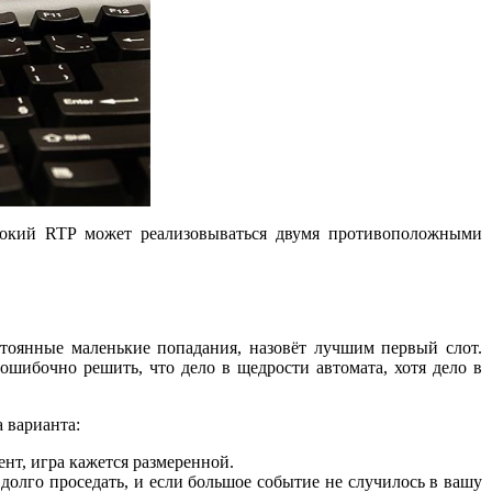
ысокий RTP может реализовываться двумя противоположными
тоянные маленькие попадания, назовёт лучшим первый слот.
ошибочно решить, что дело в щедрости автомата, хотя дело в
 варианта:
нт, игра кажется размеренной.
долго проседать, и если большое событие не случилось в вашу