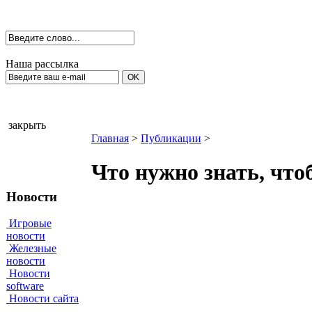
Наша рассылка
закрыть
Главная
>
Публикации
>
Что нужно знать, чт
Новости
Игровые
новости
Железные
новости
Новости
software
Новости сайта