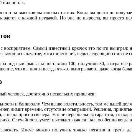
отал не так.
енно на высоковолатильных слотах. Когда вы долго не получае
ь растет с каждой неудачей. Но она не выросла, вы просто на
тов
 с восприятием. Самый известный крючок это почти выиграл: н
чет закончить начатое, хотя ничего нет, ведь следующий спин не
ша под выигрыш: вы поставили 100, получили 30, а игра всё р
ние, что вы почти всегда что-то выигрываете, даже когда бала
в
ный человек, достаточно нескольких привычек:
ьности и банкроллу. Чем выше волатильность, тем меньшей долж
енег, лимит времени, отсутствие отыгрышей. Решения, приняты
 а не на прогноз вечера. Это не персональная гарантия, это хар
риях. Случайность умеет выглядеть как сигнал, особенно когда в
влекать. Иначе можно получить только негатив и траты ден