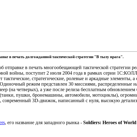
вке в печать долгожданной тактической стратегии "В тылу врага".
об отправке в печать многообещающей тактической стратегии р
вой войны, поступит 2 июля 2004 года в рамках серии 1С:КО
ет тактические, стратегические, ролевые и аркадные элементы, 
. Одиночный режим представлен 30 миссиями, распределенные 
еер (на четверых), а уже после релиза бесплатным обновлением 
 (танки, пушки, бронемашины, автомобили, мотоциклы), огромны
), современный 3D-движок, написанный с нуля, высокую детали
ers
, его название для западного рынка -
Soldiers: Heroes of World