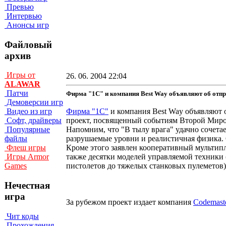
Превью
Интервью
Анонсы игр
Файловый
архив
Игры от
26. 06. 2004 22:04
ALAWAR
Патчи
Фирма "1С" и компания Best Way объявляют об отпра
Демоверсии игр
Фирма "1С"
и компания Best Way объявляют 
Видео из игр
проект, посвященный событиям Второй Миро
Софт, драйверы
Напомним, что "В тылу врага" удачно сочета
Популярные
разрушаемые уровни и реалистичная физика
файлы
Кроме этого заявлен кооперативный мультипл
Флеш игры
также десятки моделей управляемой техники
Игры Armor
пистолетов до тяжелых станковых пулеметов
Games
Нечестная
игра
За рубежом проект издает компания
Codemast
Чит коды
Прохождения