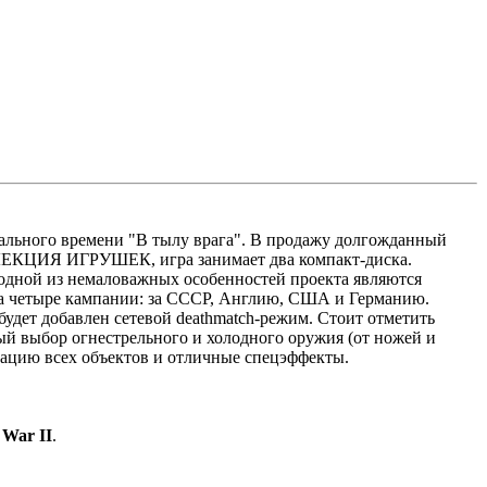
еального времени "В тылу врага". В продажу долгожданный
ЛЛЕКЦИЯ ИГРУШЕК, игра занимает два компакт-диска.
а одной из немаловажных особенностей проекта являются
на четыре кампании: за СССР, Англию, США и Германию.
будет добавлен сетевой deathmatch-режим. Стоит отметить
й выбор огнестрельного и холодного оружия (от ножей и
зацию всех объектов и отличные спецэффекты.
 War II
.