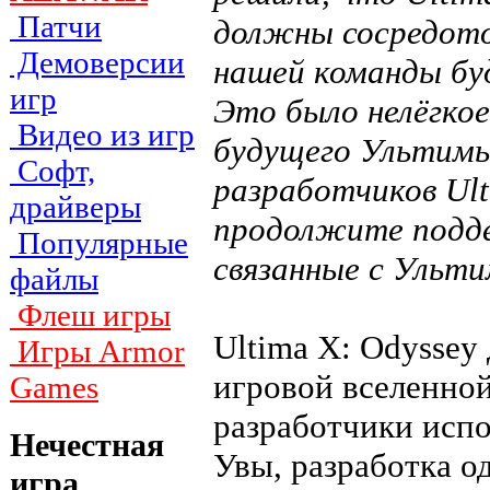
Патчи
должны сосредото
Демоверсии
нашей команды бу
игр
Это было нелёгкое
Видео из игр
будущего Ультимы
Софт,
разработчиков Ult
драйверы
продолжите подд
Популярные
связанные с Ульти
файлы
Флеш игры
Ultima X: Odyssey
Игры Armor
игровой вселенной
Games
разработчики испо
Нечестная
Увы, разработка о
игра