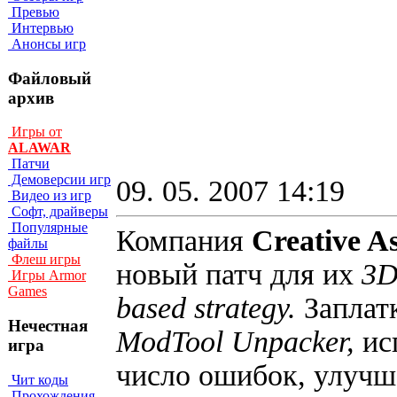
Превью
Интервью
Анонсы игр
Файловый
архив
Игры от
ALAWAR
Патчи
Демоверсии игр
09. 05. 2007 14:19
Видео из игр
Софт, драйверы
Популярные
Компания
Creative A
файлы
Флеш игры
новый патч для их
3D
Игры Armor
Games
based strategy.
Заплат
Нечестная
ModTool Unpacker,
ис
игра
число ошибок, улучш
Чит коды
Прохождения