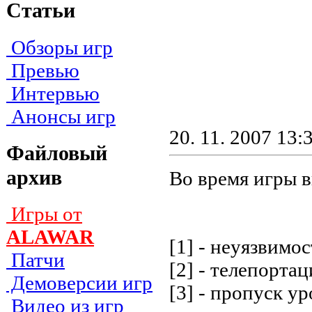
Статьи
Обзоры игр
Превью
Интервью
Анонсы игр
20. 11. 2007 13:
Файловый
архив
Во время игры в
Игры от
ALAWAR
[1] - нeyязвимo
Патчи
[2] - тeлeпopтa
Демоверсии игр
[3] - пpoпycк y
Видео из игр