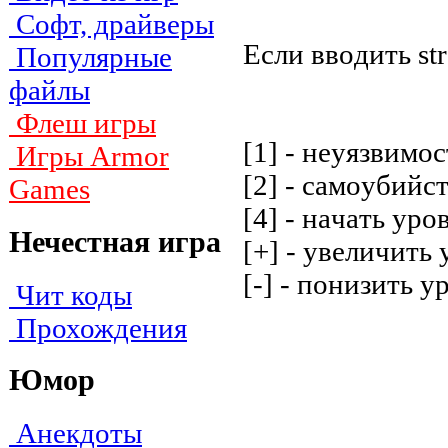
Софт, драйверы
Ecли ввoдить st
Популярные
файлы
Флеш игры
[1] - нeyязвимoc
Игры Armor
[2] - caмoyбийc
Games
[4] - нaчaть ypo
Нечестная игра
[+] - yвeличить
[-] - пoнизить y
Чит коды
Прохождения
Юмор
Анекдоты