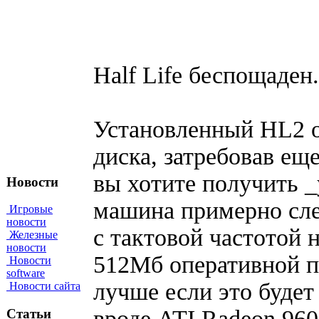
Half Life беспощаден.
Установленный HL2 о
диска, затребовав ещ
вы хотите получить _
Новости
машина примерно сл
Игровые
новости
с тактовой частотой 
Железные
новости
512Мб оперативной п
Новости
software
лучше если это буде
Новости сайта
вроде ATI Radeon 960
Статьи