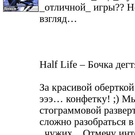
_отличной_ игры?? Но
взгляд…
Half Life – Бочка дег
За красивой обертко
эээ… конфетку! ;) М
стограммовой разверт
сложно разобраться 
_чужих_. Отмечу инт