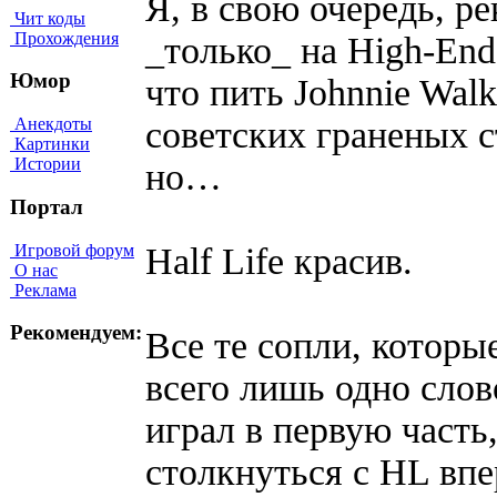
Я, в свою очередь, р
Чит коды
Прохождения
_только_ на High-End
Юмор
что пить Johnnie Wal
советских граненых с
Анекдоты
Картинки
Истории
но…
Портал
Игровой форум
Half Life красив.
О нас
Реклама
Рекомендуем:
Все те сопли, которые
всего лишь одно сло
играл в первую часть,
столкнуться с HL впе