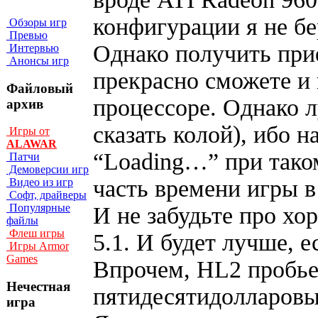
конфигурации я не бе
Обзоры игр
Превью
Однако получить при
Интервью
Анонсы игр
прекрасно сможете и
Файловый
процессоре. Однако л
архив
сказать колой), ибо 
Игры от
ALAWAR
“Loading…” при тако
Патчи
Демоверсии игр
часть времени игры в
Видео из игр
Софт, драйверы
Популярные
И не забудьте про хо
файлы
Флеш игры
5.1. И будет лучше, е
Игры Armor
Games
Впрочем, HL2 пробье
Нечестная
пятидесятидолларовы
игра