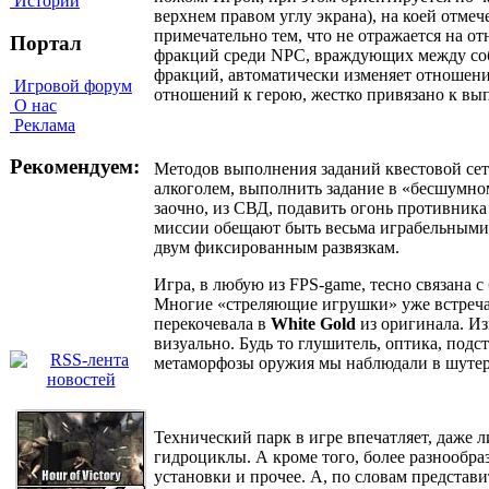
Истории
верхнем правом углу экрана), на коей отме
примечательно тем, что не отражается на о
Портал
фракций среди NPC, враждующих между собо
фракций, автоматически изменяет отношение
Игровой форум
отношений к герою, жестко привязано к вы
О нас
Реклама
Рекомендуем:
Методов выполнения заданий квестовой сетк
алкоголем, выполнить задание в «бесшумном
заочно, из СВД, подавить огонь противника
миссии обещают быть весьма играбельными, 
двум фиксированным развязкам.
Игра, в любую из FPS-game, тесно связана 
Многие «стреляющие игрушки» уже встреч
перекочевала в
White Gold
из оригинала. И
визуально. Будь то глушитель, оптика, под
метаморфозы оружия мы наблюдали в шуте
Технический парк в игре впечатляет, даже 
гидроциклы. А кроме того, более разнообра
установки и прочее. А, по словам представ