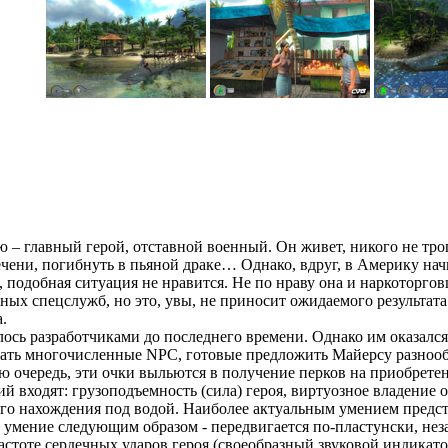
 – главный герой, отставной военный. Он живет, никого не трога
печени, погибнуть в пьяной драке… Однако, вдруг, в Америку нач
 подобная ситуация не нравится. Не по нраву она и наркоторгов
ных спецслужб, но это, увы, не приносит ожидаемого результата
а.
лось разработчиками до последнего времени. Однако им оказалс
ечать многочисленные NPC, готовые предложить Майерсу разноо
ю очередь, эти очки выльются в получение перков на приобрете
й входят: грузоподъемность (сила) героя, виртуозное владение 
о нахождения под водой. Наиболее актуальным умением представ
 умение следующим образом - передвигается по-пластунски, нез
астоте сердечных ударов героя (своеобразный звуковой индикато