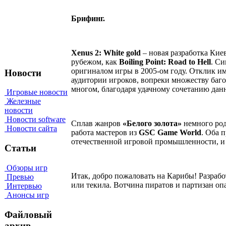
Брифинг.
Xenus
2:
White
gold
– новая разработка Кие
рубежом, как
Boiling
Point
:
Road
to
Hell
. С
оригиналом игры в 2005-ом году. Отклик им
Новости
аудитории игроков, вопреки множеству багов
многом, благодаря удачному сочетанию да
Игровые новости
Железные
новости
Новости software
Сплав жанров
«Белого золота»
немного ро
Новости сайта
работа мастеров из
GSC Game World
. Оба 
отечественной игровой промышленности, и н
Статьи
Обзоры игр
Итак, добро пожаловать на Карибы! Разрабо
Превью
или текила. Вотчина пиратов и партизан опа
Интервью
Анонсы игр
Файловый
архив