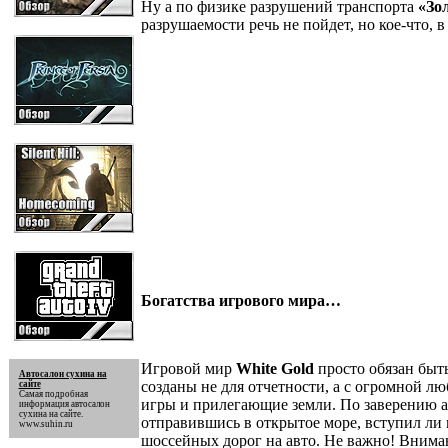
Ну а по физике разрушений транспорта
«Зо
разрушаемости речь не пойдет, но кое-что, 
Богатства игрового мира…
Игровой мир
White Gold
просто обязан быт
Автосалон сухина на
созданы не для отчетности, а с огромной л
сайте
Самая подробная
игры и прилегающие земли. По заверению авто
информация
автосалон
сухина на сайте
.
отправившись в открытое море, вступил ли 
www.suhin.ru
шоссейных дорог на авто. Не важно! Вниман