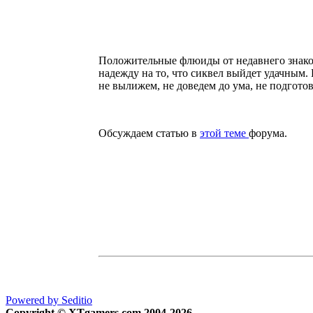
Положительные флюиды от недавнего знако
надежду на то, что сиквел выйдет удачным.
не вылижем, не доведем до ума, не подготов
Обсуждаем статью в
этой теме
форума.
Powered by Seditio
Copyright © XTgamers.com 2004-2026