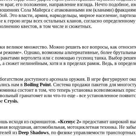
чен враг, его положение, направление взгляда. Нечто подобное, 
тношениях Сола Майерса с атакованными им (кланами) фракциями
й. Это власти, армия, наркодельцы, мирное население, партиза
 к герою игры всех остальных кланов, согласно определенному 
полнению квестов, в том числе и сюжетных.
и великое множество. Можно решить все вопросы, как относител
 режиме». Однако, возможны альтернативные, более брутальные 
 ракетами вертолета или с помощью гусениц танка. Выбор решен
а сюжет нелинейным, хотя и в пределах рамок. Ведь, в определ
с богатством доступного арсенала оружия. В игре фигурируют ок
ались нам в
Boiling Point
. Система продажи пакетов для многосту
зюминка состоит в том, что теперь установка всевозможных прис
ствольный гранатомет или что-то еще - все установленное появи
ре
Crysis.
лишь исходя из скриншотов.
«Ксенус 2»
предоставит широкий выбо
зная воздушная, автомобильная, мотоциклетная техника. Не заб
ителей из
Deep Shadows
, по физике управляемости транспортных 