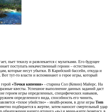
ет, пьет текилу и развлекается с мулатками. Его будущее
инает поступать некачественный героин – естественно,
цам, которые несут убытки. В Карибский бассейн, откуда и
. Вот тут-то власти и вспоминают о герое игры, который
я герой
«Точки кипения» -
старина Сол (Кевин) Майерс. На
бразные квесты. Успешное выполнение данных заданий даст
ние героем игры определенных, специфических навыков,
оружием определенного вида, способность его чинить,
ляется «тихое убийство» - stealth-режим, в духе игры
Tom
аметно подбирается к жертве, затем наносит смертельный удар
р обнаружения нашего второго «я») и мини-карте (компасу, в