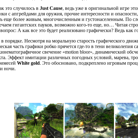
ак это случилось в
Just Cause
, ведь уже в оригинальной игре эт
ки с апгрейдами для оружия, прочие интересности и опасности, 
ь еще более живым, многочисленным и густонаселенным. По слов
ечаем гигантских пауков, возможно кого-то еще, но… Читая стр
вопрос: А как все это будет реализовано графически? Ведь как г
 в порядке. Несмотря на моральную старость графического движка
еская часть графики робко прячется где-то в тени великолепия 
кинематографичное свечение «motion bloor», динамический обсч
та. Эффект имитации различных погодных условий, марева, тро
примесей
White gold
. Это обосновано, подкреплено игровым проц
ли ночи.