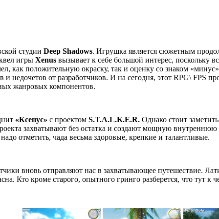
вской студии
Deep
Shadows
. Игрушка является сюжетным прод
иквел игры
Xenus
вызывает к себе большой интерес, поскольку 
ел, как положительную окраску, так и оценку со знаком «минус
 и недочетов от разработчиков. И на сегодня, этот RPG\ FPS пр
нных жанровых компонентов.
днит
«Ксенус»
с проектом
S
.
T
.
A
.
L
.
K
.
E
.
R
.
Однако стоит заметить
проекта захватывают без остатка и создают мощную внутреннюю 
адо отметить, чада весьма здоровые, крепкие и талантливые.
тчики вновь отправляют нас в захватывающее путешествие. Лат
сна. Кто кроме старого, опытного гринго разберется, что тут к ч