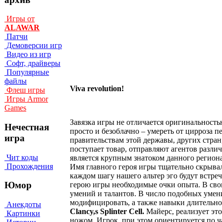
Игры от
ALAWAR
Патчи
Демоверсии игр
Видео из игр
Софт, драйверы
Популярные
файлы
Viva revolution!
Флеш игры
Игры Armor
Games
Завязка игры не отличается оригинальностью
Нечестная
просто и безоблачно – умереть от цирроза 
игра
правительствам этой державы, других стран,
поступает товар, отправляют агентов различ
Чит коды
является крупным знатоком данного регион
Прохождения
Имя главного героя игры тщательно скрыва
каждом шагу нашего альтер эго будут встр
Юмор
герою игры необходимые очки опыта. В сво
умений и талантов. В число подобных умени
модифицировать, а также навыки длительног
Анекдоты
Clancy,s Splinter Cell.
Майерс, реализует это
Картинки
ножом. Игрок, при этом ориентируется по ч