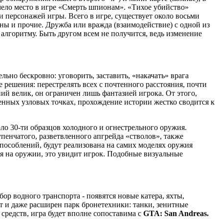
имело место в игре «Смерть шпионам». «Тихое убийство»
 персонажей игры. Всего в игре, существует около восьми
ны и прочие. Дружба или вражда (взаимодействие) с одной из
алгоритму. Быть другом всем не получится, ведь изменение
ьно бескровно: уговорить, заставить, «накачать» врага
решения: перестрелять всех с почтенного расстояния, почти
ий велик, он ограничен лишь фантазией игрока. От этого,
енных узловых точках, прохождение истории жестко сводится к
оло 30-ти образцов холодного и огнестрельного оружия.
пенчатого, разветвленного апгрейда «стволов», также
пособлений, будут реализована на самих моделях оружия
тся на оружии, это увидит игрок. Подобные визуальные
р водного транспорта - появятся новые катера, яхты,
ыт и даже расширен парк бронетехники: танки, зенитные
средств, игра будет вполне сопоставима с
GTA: San Andreas.