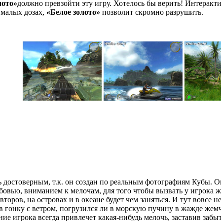
лото»
должно превзойти эту игру. Хотелось бы верить! Интеракт
в малых дозах,
«Белое золото»
позволит скромно разрушить.
ь достоверным, т.к. он создан по реальным фотографиям Кубы. 
юбовью, вниманием к мелочам, для того чтобы вызвать у игрока
ров, на островах и в океане будет чем заняться. И тут вовсе не 
в гонку с ветром, погрузился ли в морскую пучину в жажде жем
ие игрока всегда привлечет какая-нибудь мелочь, заставив забыт