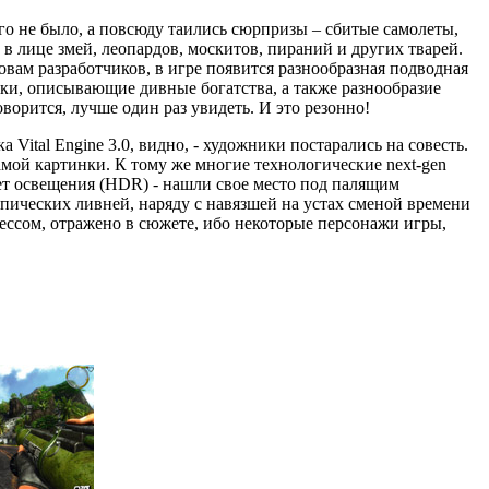
ого не было, а повсюду таились сюрпризы – сбитые самолеты,
в лице змей, леопардов, москитов, пираний и других тварей.
ам разработчиков, в игре появится разнообразная подводная
оки, описывающие дивные богатства, а также разнообразие
оворится, лучше один раз увидеть. И это резонно!
 Vital Engine 3.0, видно, - художники постарались на совесть.
самой картинки. К тому же многие технологические next-gen
ет освещения (HDR) - нашли свое место под палящим
пических ливней, наряду с навязшей на устах сменой времени
ессом, отражено в сюжете, ибо некоторые персонажи игры,