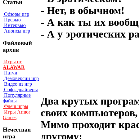
Статьи
- Нет, в обычном!
Обзоры игр
- А как ты их вооб
Превью
Интервью
Анонсы игр
- А у эротических р
Файловый
архив
Игры от
ALAWAR
Патчи
Демоверсии игр
Видео из игр
Софт, драйверы
Популярные
Два крутых програм
файлы
Флеш игры
своих компьютеров,
Игры Armor
Games
Мимо проходит крас
Нечестная
другому:
игра