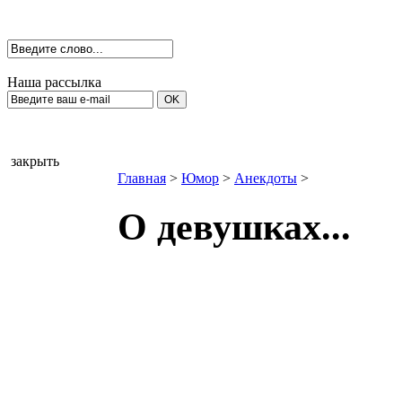
Наша рассылка
закрыть
Главная
>
Юмор
>
Анекдоты
>
О девушках...