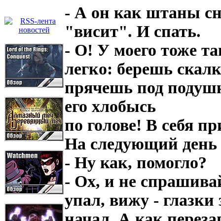
- А он как штаны сн
"висит". И спать.
- О! У моего тоже т
легко: берешь скалк
прячешь под подушку
его хлобысь
по голове! В себя п
На следующий день 
- Ну как, помогло?
- Ох, и не спрашива
упал, вижу - глазки 
начал. А как переза