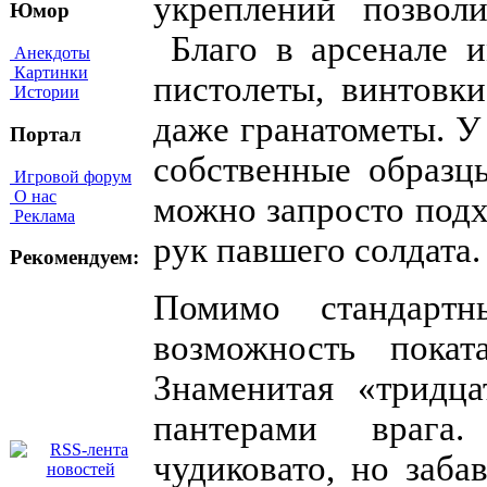
укреплений позволи
Юмор
Благо в арсенале и
Анекдоты
Картинки
пистолеты, винтовки
Истории
даже гранатометы. У
Портал
собственные образц
Игровой форум
О нас
можно запросто подх
Реклама
рук павшего солдата.
Рекомендуем:
Помимо стандарт
возможность покат
Знаменитая «тридца
пантерами врага
чудиковато, но заб