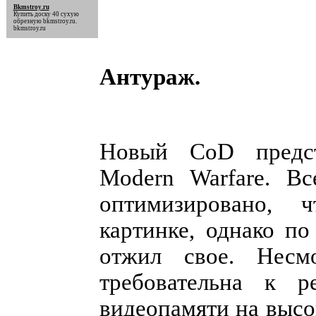
Bkmstroy.ru
Купить доску 40 сухую
обрезную
bkmstroy.ru
.
bkmstroy.ru
Антураж.
Новый CoD предст
Modern Warfare. Вс
оптимизировано, 
картинке, однако п
отжил свое. Несм
требовательна к 
видеопамяти на высо