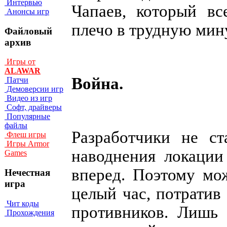
Интервью
Чапаев, который вс
Анонсы игр
плечо в трудную мин
Файловый
архив
Игры от
ALAWAR
Война.
Патчи
Демоверсии игр
Видео из игр
Софт, драйверы
Популярные
файлы
Разработчики не ст
Флеш игры
Игры Armor
наводнения локации
Games
вперед. Поэтому мо
Нечестная
игра
целый час, потратив
Чит коды
противников. Лишь 
Прохождения