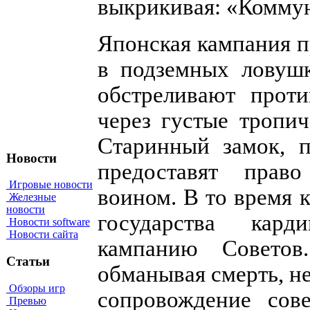
выкрикивая: «Комму
Японская кампания п
в подземных ловушк
обстреливают проти
через густые тропич
Старинный замок, 
Новости
предоставят право
Игровые новости
воином. В то время 
Железные
новости
государства кард
Новости software
Новости сайта
кампанию Советов
Статьи
обманывая смерть, не
Обзоры игр
сопровождение сов
Превью