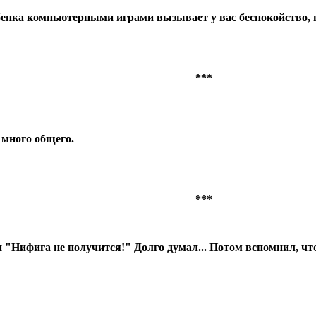
бенка компьютерными играми вызывает у вас беспокойство, п
***
 много общего.
***
"Нифига не получится!" Долго думал... Потом вспомнил, что по