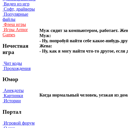
Видео из игр
Софт, драйверы
Популярные
файлы
Флеш игры
Игры Armor
Муж сидит за компьютером, работает. Жен
Games
Муж:
- Ну, попробуй найти себе какое-нибудь дру
Нечестная
Жена:
- Ну, как я могу найти что-то другое, ес
игра
Чит коды
Прохождения
Юмор
Анекдоты
Когда нормальный человек, уезжая из дома
Картинки
Истории
Портал
Игровой форум