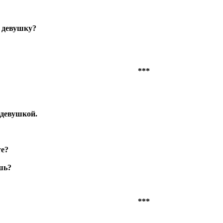
ю девушку?
***
 девушкой.
те?
шь?
***