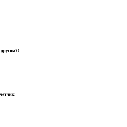
 другом?!
счетчик!