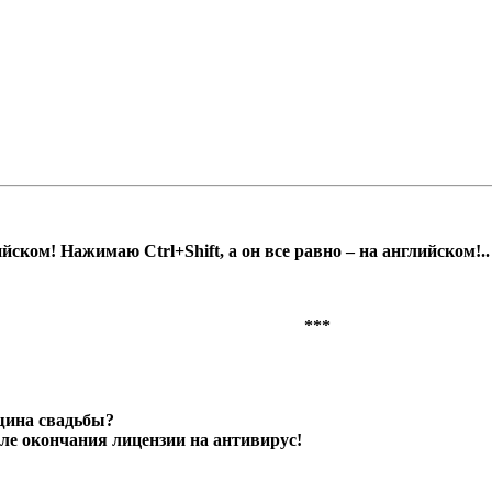
йском! Нажимаю Ctrl+Shift, а он все равно – на английском!..
***
вщина свадьбы?
сле окончания лицензии на антивирус!