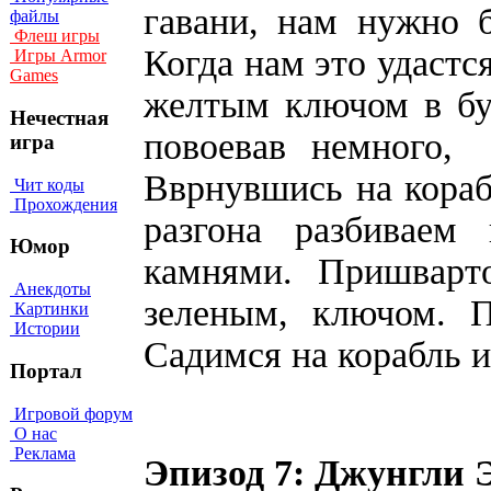
гавани, нам нужно б
файлы
Флеш игры
Когда нам это удастс
Игры Armor
Games
желтым ключом в бу
Нечестная
повоевав немного,
игра
Вврнувшись на кораб
Чит коды
Прохождения
разгона разбиваем
Юмор
камнями. Пришварт
Анекдоты
зеленым, ключом. П
Картинки
Истории
Садимся на корабль и
Портал
Игровой форум
О нас
Реклама
Эпизод 7: Джунгли 