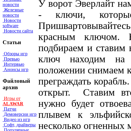
У ворот Эверлайт нам
новости
Железные
- ключи, которы
новости
Новости
Пришвартовывайте
software
Новости сайта
красным ключом. 
Статьи
подбираем и ставим
Обзоры игр
ключ находим на
Превью
Интервью
положении снимаем к
Анонсы игр
преграждать корабль.
Файловый
архив
открыт. Ставим вт
Игры от
нужно будет отвоев
ALAWAR
Патчи
плывем к эльфийск
Демоверсии игр
Видео из игр
несколько огненных 
Софт, драйверы
Популярные