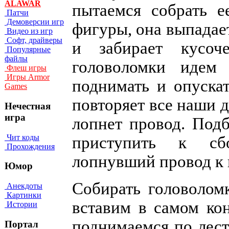
ALAWAR
пытаемся собрать е
Патчи
Демоверсии игр
фигуры, она выпадае
Видео из игр
Софт, драйверы
и забирает кусоч
Популярные
файлы
головоломки идем
Флеш игры
Игры Armor
поднимать и опускат
Games
повторяет все наши д
Нечестная
игра
лопнет провод. Под
Чит коды
приступить к сбо
Прохождения
лопнувший провод к 
Юмор
Собирать головолом
Анекдоты
Картинки
вставим в самом кон
Истории
поднимаемся по лестн
Портал