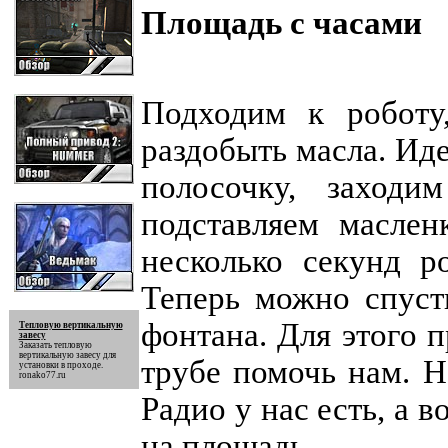
Площадь с часами
Подходим к роботу
раздобыть масла. Иде
полосочку, заход
подставляем маслен
несколько секунд р
Теперь можно спуст
фонтана. Для этого 
Тепловую вертикальную
завесу
Заказать
тепловую
вертикальную завесу
для
трубе помочь нам. Н
установки в проходе.
ronako77.ru
Радио у нас есть, а 
на площадь.