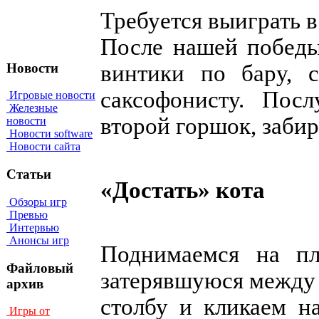
Требуется выиграть в
После нашей победы
Новости
винтики по бару, 
саксофонисту. Пос
Игровые новости
Железные
второй горшок, забир
новости
Новости software
Новости сайта
Статьи
«Достать» кота
Обзоры игр
Превью
Интервью
Анонсы игр
Поднимаемся на пл
Файловый
затерявшуюся между 
архив
столбу и кликаем на
Игры от