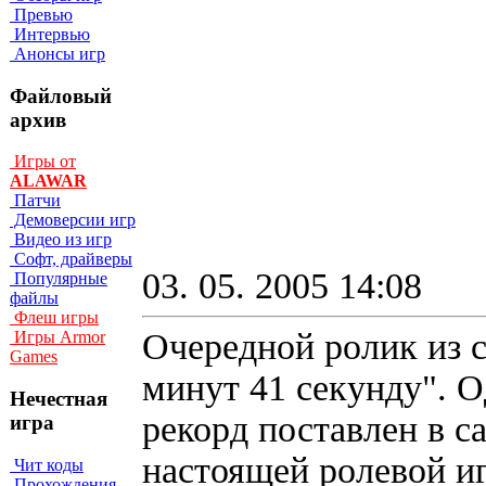
Превью
Интервью
Анонсы игр
Файловый
архив
Игры от
ALAWAR
Патчи
Демоверсии игр
Видео из игр
Софт, драйверы
03. 05. 2005 14:08
Популярные
файлы
Флеш игры
Очередной ролик из с
Игры Armor
Games
минут 41 секунду". О
Нечестная
рекорд поставлен в с
игра
настоящей ролевой и
Чит коды
Прохождения