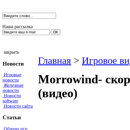
Наша рассылка
закрыть
Главная
>
Игровое ви
Новости
Игровые
Morrowind- скор
новости
Железные
(видео)
новости
Новости
software
Новости сайта
Статьи
Обзоры игр