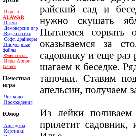
архив
райский сад и бесе
Игры от
ALAWAR
нужно скушать яб
Патчи
Демоверсии игр
Пытаемся сорвать 
Видео из игр
Софт, драйверы
оказываемся за ст
Популярные
файлы
садовнику и еще раз 
Флеш игры
Игры Armor
шагаем к беседке. Ря
Games
тапочки. Ставим по
Нечестная
игра
апельсин, получаем з
Чит коды
Прохождения
Из лейки поливаем 
Юмор
прилетит садовник, 
Анекдоты
Картинки
Илье.