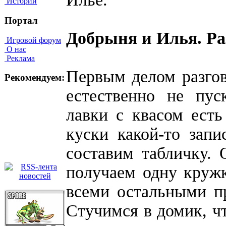
Истории
Портал
Добрыня и Илья. Раз
Игровой форум
О нас
Реклама
Первым делом разгов
Рекомендуем:
естественно не пус
лавки с квасом есть
куски какой-то запи
составим табличку.
получаем одну кружк
всеми остальными п
Стучимся в домик, чт