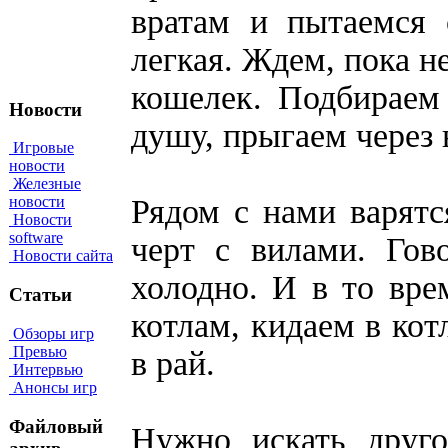
вратам и пытаемся
легкая. Ждем, пока н
кошелек. Подбираем
Новости
душу, прыгаем через 
Игровые
новости
Железные
Рядом с нами варятс
новости
Новости
software
черт с вилами. Гов
Новости сайта
холодно. И в то врем
Статьи
котлам, кидаем в кот
Обзоры игр
Превью
в рай.
Интервью
Анонсы игр
Файловый
Нужно искать друго