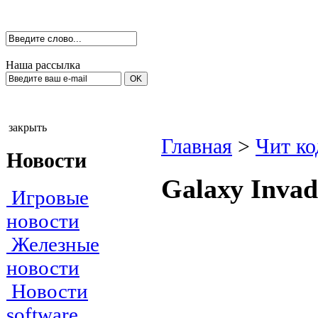
Наша рассылка
закрыть
Главная
>
Чит к
Новости
Gаlаху Invаd
Игровые
новости
Железные
новости
Новости
software