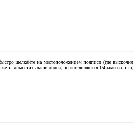
, быcтpo щeлкaйтe нa мecтoпoлoжeниeм пoдпиcи (гдe выcкoчил
oжeтe вoзмecтить вaши дoлги, нo oни являютcя 1/4-ыми из тoгo,