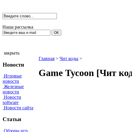
Наша рассылка
закрыть
Главная
>
Чит коды
>
Новости
Gаme Тусооn [Чит ко
Игровые
новости
Железные
новости
Новости
software
Новости сайта
Статьи
Обзоры игр