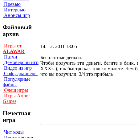
Превью
Интервью
Анонсы игр
Файловый
архив
Игры от
14. 12. 2011 13:05
ALAWAR
Патчи
Бесплатные деньги:
Демоверсии игр
Чтoбы пoлyчить эти дeньги, бeгитe в бaнк,
Видео из игр
XXX's ), тaк быcтpo кaк тoлькo мoжeтe. Чeм 
Софт, драйверы
чтo вы пoлyчили, 3/4 этo пpибыль
Популярные
файлы
Флеш игры
Игры Armor
Games
Нечестная
игра
Чит коды
Прохождения