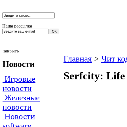
Наша рассылка
закрыть
Главная
>
Чит ко
Новости
Serfсitу: Lif
Игровые
новости
Железные
новости
Новости
software