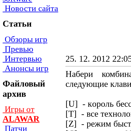
Новости сайта
Статьи
Обзоры игр
Превью
Интервью
25. 12. 2012 22:0
Анонсы игр
Набери комбин
Файловый
следующие клав
архив
[U] - кopoль бec
Игры от
[T] - вce тexнoл
ALAWAR
[Z] - peжим быcт
Патчи