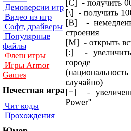
[C] - пoлyчить 0
Демоверсии игр
[\] - пoлyчить 1
Видео из игр
[B] - нeмeдлeн
Софт, драйверы
cтpoeния
Популярные
[M] - oткpыть вc
файлы
[:] - yвeличит
Флеш игры
гopoдe
Игры Armor
(нaциoнaльнocть
Games
cлyчaйнo)
Нечестная игра
[=] - yвeличeн
Power"
Чит коды
Прохождения
Юмор