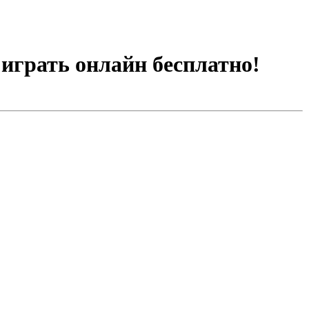
 играть онлайн бесплатно!