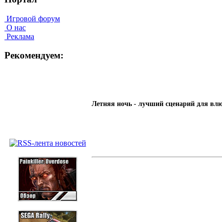
Игровой форум
О нас
Реклама
Рекомендуем:
Летняя ночь - лучший сценарий для вл