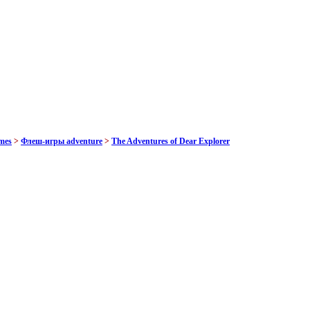
mes
>
Флеш-игры adventure
>
The Adventures of Dear Explorer