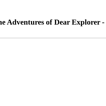
 Adventures of Dear Explorer -