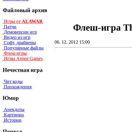
Файловый архив
Игры от
ALAWAR
Флеш-игра The
Патчи
Демоверсии игр
Видео из игр
06. 12. 2012 15:00
Софт, драйверы
Популярные файлы
Флеш игры
Игры Armor Games
Нечестная игра
Чит коды
Прохождения
Юмор
Анекдоты
Картинки
Истории
Портал