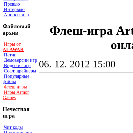
Превью
Интервью
Анонсы игр
Файловый
Флеш-игра Arti
архив
онл
Игры от
ALAWAR
Патчи
Демоверсии игр
06. 12. 2012 15:00
Видео из игр
Софт, драйверы
Популярные
файлы
Флеш игры
Игры Armor
Games
Нечестная
игра
Чит коды
Прохождения