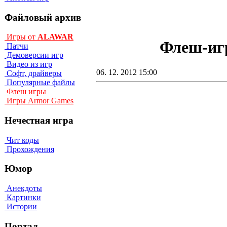
Файловый архив
Игры от
ALAWAR
Флеш-игр
Патчи
Демоверсии игр
Видео из игр
06. 12. 2012 15:00
Софт, драйверы
Популярные файлы
Флеш игры
Игры Armor Games
Нечестная игра
Чит коды
Прохождения
Юмор
Анекдоты
Картинки
Истории
Портал