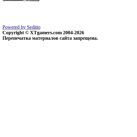
Powered by Seditio
Copyright © XTgamers.com 2004-2026
Перепечатка материалов сайта запрещена.