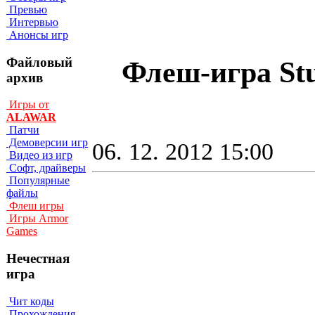
Превью
Интервью
Анонсы игр
Файловый
Флеш-игра Stu
архив
Игры от
ALAWAR
Патчи
Демоверсии игр
06. 12. 2012 15:00
Видео из игр
Софт, драйверы
Популярные
файлы
Флеш игры
Игры Armor
Games
Нечестная
игра
Чит коды
Прохождения