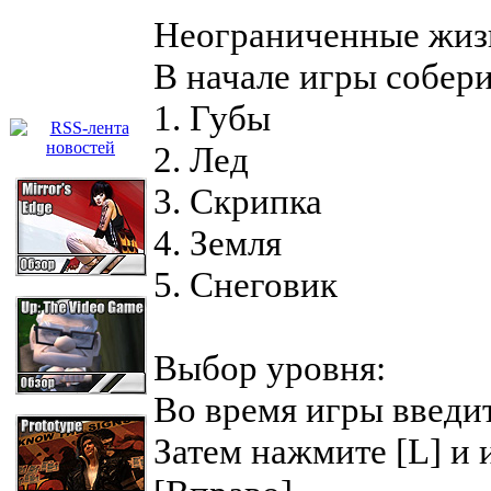
Неограниченные жиз
В начале игры собер
1. Губы
2. Лед
3. Скрипка
4. Земля
5. Снеговик
Выбор уровня:
Во время игры введит
Затем нажмите [L] и 