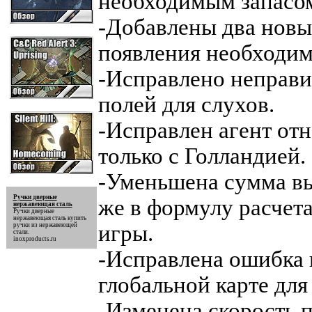
необходимым запасом
-Добавлены два новы
появления необходим
-Исправлено неправи
полей для слухов.
-Исправлен агент от
только с Голландией.
-Уменьшена сумма вы
Ручки дверные
же в формулу расчета
нержавеющая сталь
Ручки дверные
нержавеющая сталь
купить
игры.
ручки из нержавеющей
стали.
inoxproducts.ru
-Исправлена ошибка 
глобальной карте для
-Изменена скорость 