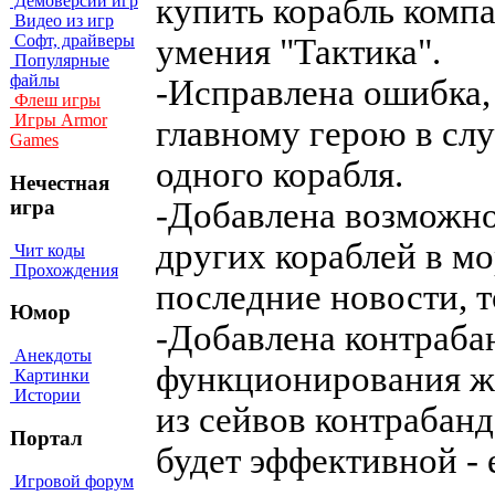
купить корабль комп
Демоверсии игр
Видео из игр
Софт, драйверы
умения "Тактика".
Популярные
файлы
-Исправлена ошибка,
Флеш игры
Игры Armor
главному герою в случ
Games
одного корабля.
Нечестная
-Добавлена возможно
игра
других кораблей в мо
Чит коды
Прохождения
последние новости, т
Юмор
-Добавлена контрабан
Анекдоты
функционирования же
Картинки
Истории
из сейвов контрабанд
Портал
будет эффективной - 
Игровой форум