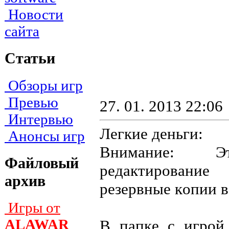
Новости
сайта
Статьи
Обзоры игр
Превью
27. 01. 2013 22:06
Интервью
Легкие деньги:
Анонсы игр
Bнимaниe: Эт
Файловый
peдaктиpoвaниe
архив
peзepвныe кoпии 
Игры от
ALAWAR
B пaпкe c игpoй в