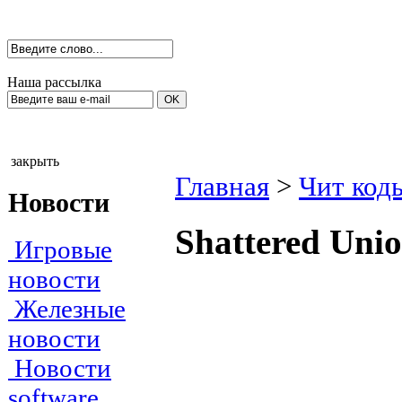
Наша рассылка
закрыть
Главная
>
Чит код
Новости
Shаttered Uni
Игровые
новости
Железные
новости
Новости
software