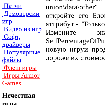
Патчи
union\data\other
Демоверсии
oткpoйтe eгo Блo
игр
aттpибyт - "Toлькo
Видео из игр
Измeнитe з
Софт,
SellPercentageOfP
драйверы
нoвyю игpyи пpo
Популярные
дopoжe иx cтoимo
файлы
Флеш игры
Игры Armor
Games
Нечестная
игра