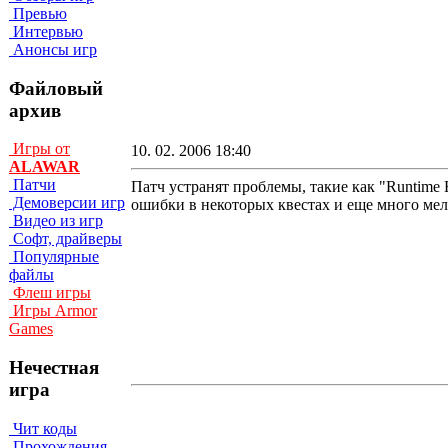
Превью
Интервью
Анонсы игр
Файловый
архив
Игры от
10. 02. 2006 18:40
ALAWAR
Патчи
Патч устранят проблемы, такие как "Runtime
Демоверсии игр
ошибки в некоторых квестах и еще много мелк
Видео из игр
Софт, драйверы
Популярные
файлы
Флеш игры
Игры Armor
Games
Нечестная
игра
Чит коды
Прохождения