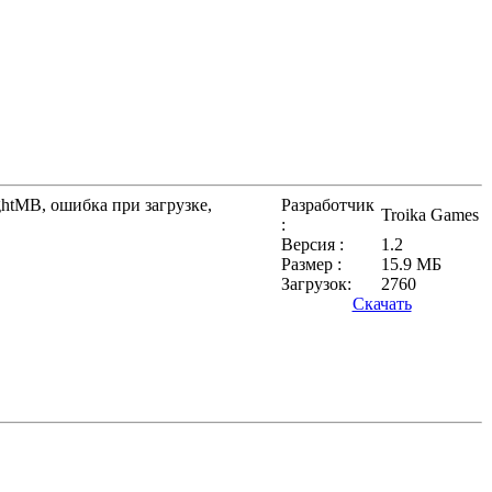
htMB, ошибка при загрузке,
Разработчик
Troika Games
:
Версия :
1.2
Размер :
15.9 МБ
Загрузок:
2760
Скачать