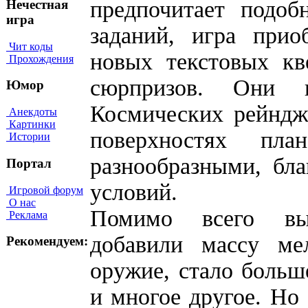
предпочитает подо
Нечестная
игра
заданий, игра прио
Чит коды
новых текстовых кв
Прохождения
сюрпризов. Они 
Юмор
Космических рейндж
Анекдоты
Картинки
поверхностях пл
Истории
разнообразными, бл
Портал
условий.
Игровой форум
О нас
Помимо всего выш
Реклама
добавили массу ме
Рекомендуем:
оружие, стало больш
и многое другое. Но