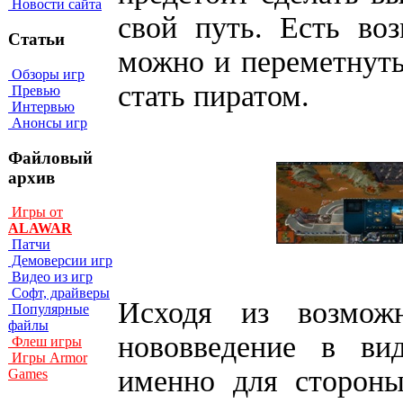
Новости сайта
свой путь. Есть во
Статьи
можно и переметнутьс
Обзоры игр
стать пиратом.
Превью
Интервью
Анонсы игр
Файловый
архив
Игры от
ALAWAR
Патчи
Демоверсии игр
Видео из игр
Софт, драйверы
Исходя из возможн
Популярные
файлы
нововведение в ви
Флеш игры
Игры Armor
именно для стороны
Games