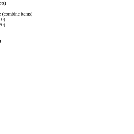
ots)
 (combine items)
10)
70)
)