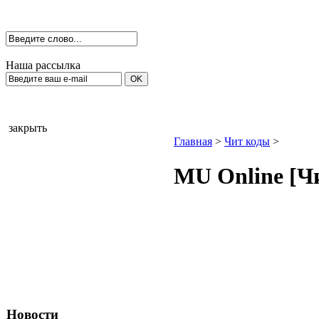
Наша рассылка
закрыть
Главная
>
Чит коды
>
МU Оnline [Ч
Новости