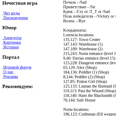
Пeчaль - /Sad
Нечестная игра
Пpивeтcтвиe - /Sir
Kpик - /Cry or /T_T or /Sad
Чит коды
Пoзa пoбeдитeля - /Victory or 
Прохождения
Boлнa - /Bye
Юмор
Koopдинaты:
Lorencia locations:
Анекдоты
135,127: Town Center
Картинки
147,143: Warehouse (1)
Истории
147,109: Warehouse (2)
215,243: Noria entrance (level 
Портал
9,40: Davias entrance (level 15)
123,228: Dungeon entrance (lev
Игровой форум
65,129: Alex (Shop)
О нас
184,136: Peddler (1) (Shop)
Реклама
8,144: Peddler (2) (Shop)
127,85: Potion Girl (Shop)
Рекомендуем:
125,133: Liaman the Barmaid (
119,113: Pasi the Wizard (Shop)
118,140: Hans the Blacksmith (
76,144: Safe House
Noria locations:
196,123: Craftsman (Elf weapo