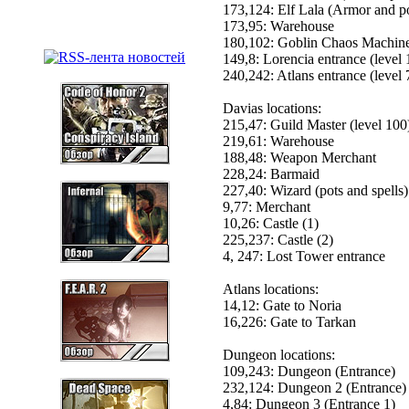
173,124: Elf Lala (Armor and p
173,95: Warehouse
180,102: Goblin Chaos Machine
149,8: Lorencia entrance (level 
240,242: Atlans entrance (level 
Davias locations:
215,47: Guild Master (level 100
219,61: Warehouse
188,48: Weapon Merchant
228,24: Barmaid
227,40: Wizard (pots and spells)
9,77: Merchant
10,26: Castle (1)
225,237: Castle (2)
4, 247: Lost Tower entrance
Atlans locations:
14,12: Gate to Noria
16,226: Gate to Tarkan
Dungeon locations:
109,243: Dungeon (Entrance)
232,124: Dungeon 2 (Entrance)
4,84: Dungeon 3 (Entrance 1)