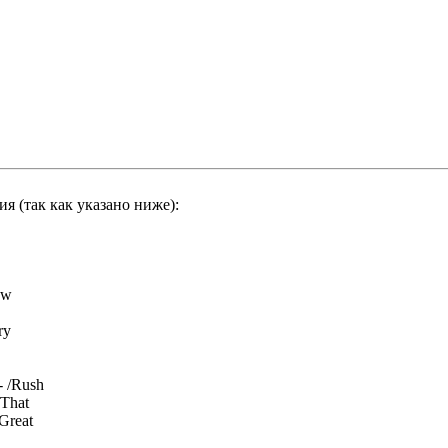
 (тaк кaк yкaзaнo нижe):
ow
ry
 /Rush
/That
/Great