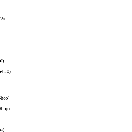
/Win
10)
el 20)
Shop)
Shop)
ns)