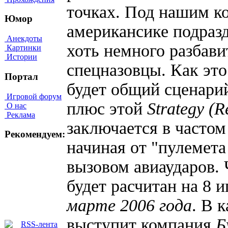
точках. Под нашим к
Юмор
американсике подраз
Анекдоты
хоть немного разбав
Картинки
Истории
спецназовцы. Как это 
Портал
будет общий сценарий
Игровой форум
плюс этой
Strategy (R
О нас
Реклама
заключается в частом
Рекомендуем:
начиная от "пулемета
вызовом авиаударов. 
будет расчитан на 8 
марте 2006 года
. В 
выступит компания
Б