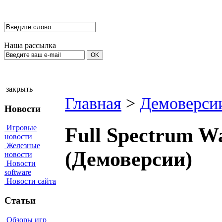
Наша рассылка
закрыть
Главная
>
Демоверси
Новости
Игровые
Full Spectrum W
новости
Железные
(Демоверсии)
новости
Новости
software
Новости сайта
Статьи
Обзоры игр