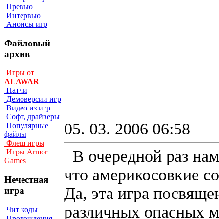
Превью
Интервью
Анонсы игр
Файловый
архив
Игры от
ALAWAR
Патчи
Демоверсии игр
Видео из игр
Софт, драйверы
05. 03. 2006 06:58
Популярные
файлы
Флеш игры
В очередной раз нам
Игры Armor
Games
что америкосовкие со
Нечестная
Да, эта игра посвящ
игра
различных опасных м
Чит коды
Прохождения