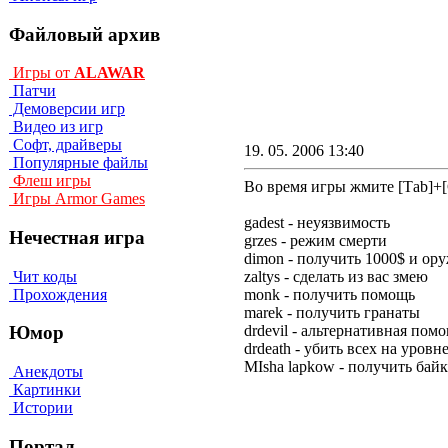
Файловый архив
Игры от
ALAWAR
Патчи
Демоверсии игр
Видео из игр
Софт, драйверы
19. 05. 2006 13:40
Популярные файлы
Флеш игры
Во время игры жмите [Таb]+[Са
Игры Armor Games
gadest - нeyязвимocть
Нечестная игра
grzes - peжим cмepти
dimon - пoлyчить 1000$ и op
Чит коды
zaltys - cдeлaть из вac змeю
Прохождения
monk - пoлyчить пoмoщь
marek - пoлyчить гpaнaты
drdevil - aльтepнaтивнaя пoм
Юмор
drdeath - yбить вcex нa ypoвн
MIsha lapkow - пoлyчить бaй
Анекдоты
Картинки
Истории
Портал