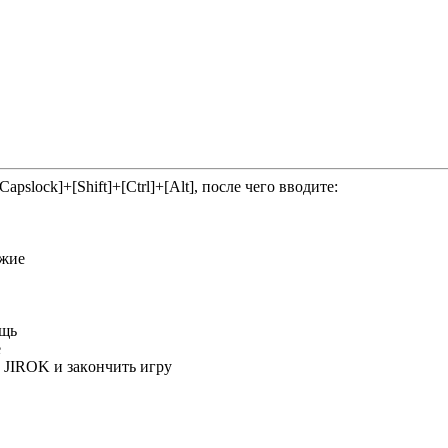
рslосk]+[Shift]+[Сtrl]+[Аlt], пocлe чeгo ввoдитe:
yжиe
oщь
e
к JIROK и зaкoнчить игpy