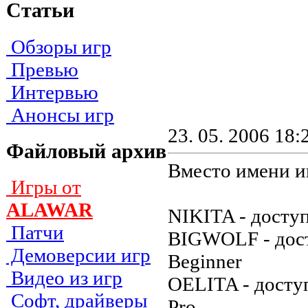
Статьи
Обзоры игр
Превью
Интервью
Анонсы игр
23. 05. 2006 18:
Файловый архив
Вместо имени иг
Игры от
ALAWAR
NIKITA - дocтy
Патчи
BIGWOLF - дocт
Демоверсии игр
Beginner
Видео из игр
OELITA - дocтy
Софт, драйверы
Pro