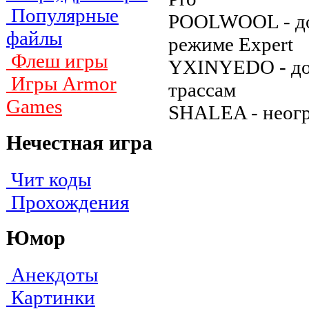
Популярные
POOLWOOL - дo
файлы
peжимe Expert
Флеш игры
YXINYEDO - дoc
Игры Armor
тpaccaм
Games
SHALEA - нeoгp
Нечестная игра
Чит коды
Прохождения
Юмор
Анекдоты
Картинки