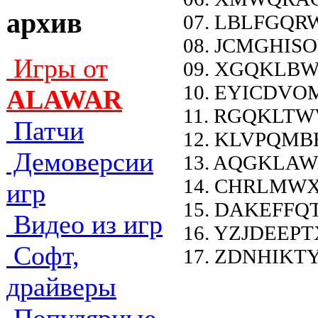
архив
07. LBLFGQR
08. JCMGHIS
Игры от
09. XGQKLBW
10. EYICDVO
ALAWAR
11. RGQKLTW
Патчи
12. KLVPQMB
Демоверсии
13. AQGKLAW
14. CHRLMWX
игр
15. DAKEFFQ
Видео из игр
16. YZJDEEP
Софт,
17. ZDNHIKTY
драйверы