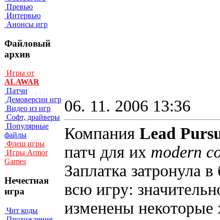
Превью
Интервью
Анонсы игр
Файловый
архив
Игры от
ALAWAR
Патчи
Демоверсии игр
06. 11. 2006 13:36
Видео из игр
Софт, драйверы
Популярные
Компания
Lead Pursu
файлы
Флеш игры
патч для их
modern co
Игры Armor
Games
Заплатка затронула в
Нечестная
всю игру: значительн
игра
изменены некоторые 
Чит коды
Прохождения