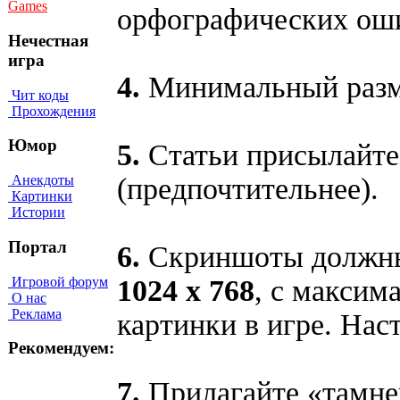
Games
орфографических оши
Нечестная
игра
4.
Минимальный разме
Чит коды
Прохождения
Юмор
5.
Статьи присылайте
(предпочтительнее).
Анекдоты
Картинки
Истории
Портал
6.
Скриншоты должны
Игровой форум
1024 х 768
, с максим
О нас
Реклама
картинки в игре. Нас
Рекомендуем:
7.
Прилагайте «тамне