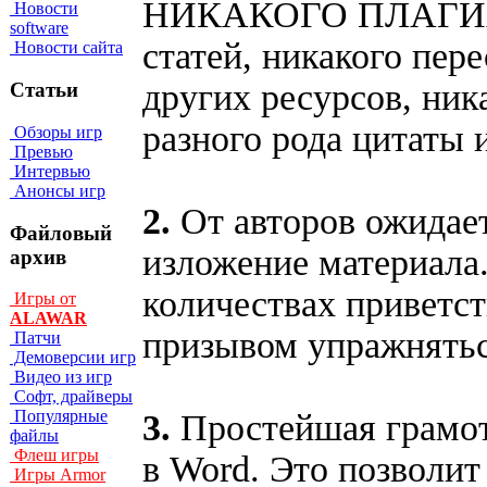
НИКАКОГО ПЛАГИАТА
Новости
software
статей, никакого пере
Новости сайта
других ресурсов, ник
Статьи
разного рода цитаты и
Обзоры игр
Превью
Интервью
Анонсы игр
2.
От авторов ожидает
Файловый
изложение материала
архив
количествах приветст
Игры от
ALAWAR
призывом упражнятьс
Патчи
Демоверсии игр
Видео из игр
Софт, драйверы
Популярные
3.
Простейшая грамот
файлы
Флеш игры
в Word. Это позволи
Игры Armor