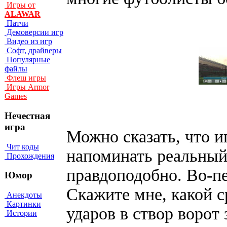
Игры от
ALAWAR
Патчи
Демоверсии игр
Видео из игр
Софт, драйверы
Популярные
файлы
Флеш игры
Игры Armor
Games
Нечестная
игра
Можно сказать, что и
Чит коды
напоминать реальный
Прохождения
правдоподобно. Во-пе
Юмор
Скажите мне, какой 
Анекдоты
Картинки
ударов в створ ворот 
Истории