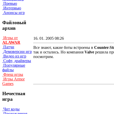
Превью
Интервью
Анонсы игр
Файловый
архив
Игры от
16. 01. 2005 08:26
ALAWAR
Патчи
Все знают, какие боты встроены в
Counter-St
Демоверсии игр
так и остались. Но компания
Valve
решила при
Видео из игр
посмотрим.
Софт, драйверы
Популярные
файлы
Флеш игры
Игры Armor
Games
Нечестная
игра
Чит коды
Прохождения