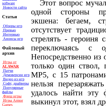
Этот вопрос мучал 
software
Новости сайта
одной стороны пр
Статьи
экшена: бегаем, с
Обзоры игр
отсутствует традиц
Превью
Интервью
стрелять - героиня 
Анонсы игр
переключаясь с о
Файловый
архив
Непосредственно из 
Игры от
только один ствол,
ALAWAR
Патчи
MP5, с 15 патронами
Демоверсии игр
Видео из игр
нельзя перезаряжат
Софт, драйверы
Популярные
удалось найти эту 
файлы
Флеш игры
выкинул этот, взял др
Игры Armor
Games