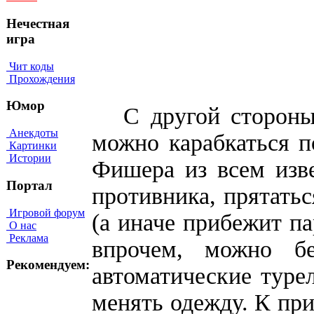
Нечестная
игра
Чит коды
Прохождения
Юмор
С другой стороны, 
Анекдоты
можно карабкаться п
Картинки
Истории
Фишера из всем извес
Портал
противника, прятать
Игровой форум
(а иначе прибежит па
О нас
Реклама
впрочем, можно бе
Рекомендуем:
автоматические туре
менять одежду. К при