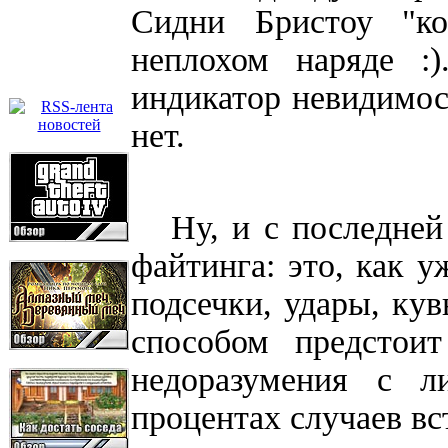
Сидни Бристоу "к
неплохом наряде :)
индикатор невидимост
нет.
Ну, и с последней 
файтинга: это, как у
подсечки, удары, кув
способом предстои
недоразумения с л
процентах случаев вс