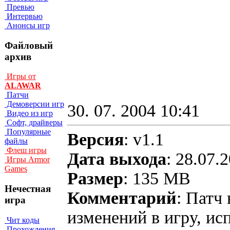
Превью
Интервью
Анонсы игр
Файловый
архив
Игры от
ALAWAR
Патчи
Демоверсии игр
30. 07. 2004 10:41
Видео из игр
Софт, драйверы
Популярные
Версия
: v1.1
файлы
Флеш игры
Дата выхода
: 28.07.
Игры Armor
Games
Размер
: 135 MB
Нечестная
Комментарий
: Патч
игра
изменений в игру, ис
Чит коды
Прохождения