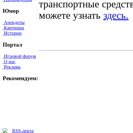
транспортные средств
Юмор
можете узнать
здесь.
Анекдоты
Картинки
Истории
Портал
Игровой форум
О нас
Реклама
Рекомендуем: