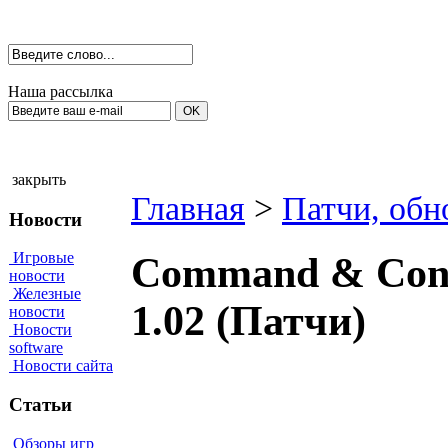
Наша рассылка
закрыть
Главная
>
Патчи, обн
Новости
Игровые
Command & Conqu
новости
Железные
1.02 (Патчи)
новости
Новости
software
Новости сайта
Статьи
Обзоры игр