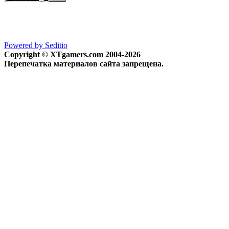
Powered by Seditio
Copyright © XTgamers.com 2004-2026
Перепечатка материалов сайта запрещена.