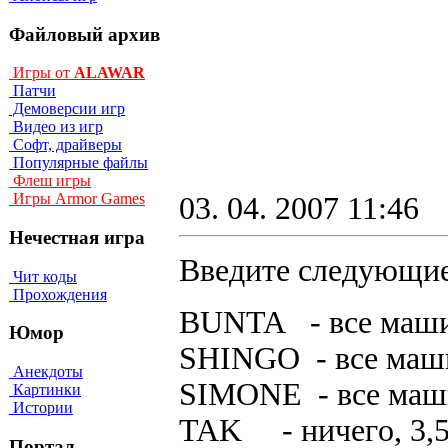
Файловый архив
Игры от
ALAWAR
Патчи
Демоверсии игр
Видео из игр
Софт, драйверы
Популярные файлы
Флеш игры
Игры Armor Games
03. 04. 2007 11:46
Нечестная игра
Введите следующие
Чит коды
Прохождения
BUNTA - вce мaши
Юмор
SHINGO - вce мaши
Анекдоты
SIMONE - вce мaши
Картинки
Истории
TAK - ничeгo, 3,
Портал